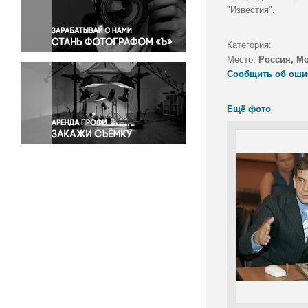
Правосудие
"Известия".
Происшествия и конфликты
Религия
Категория:
Место:
Россия, М
Светская жизнь
Сообщить об оши
Спорт
Экология
Ещё фото
Экономика и бизнес