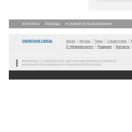
КОНТАКТЫ
ПОМОЩЬ
УСЛОВИЯ ИСПОЛЬЗОВАНИЯ
ОБРАТНАЯ СВЯЗЬ
Архив
Авторы
Темы
Справочники
О «Коммерсанте»
Редакция
Контакты
МАТЕРИАЛЫ С ТАКОЙ МЕТКОЙ, ПАРТНЕРСКИЕ ПРОЕКТЫ И НОВОСТИ
КОМПАНИЙ ОПУБЛИКОВАНЫ НА КОММЕРЧЕСКОЙ ОСНОВЕ