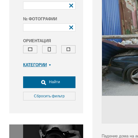
№ ФОТОГРАФИИ
ОРИЕНТАЦИЯ
КАТЕГОРИИ
Армия и ВПК
Досуг, туризм и отдых
Найти
Культура
Медицина
Сбросить фильтр
Наука
Образование
Общество
Окружающая среда
Политика
Падение дома на а