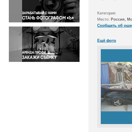
Правосудие
Происшествия и конфликты
Категория:
Религия
Место:
Россия, М
Сообщить об оши
Светская жизнь
Спорт
Ещё фото
Экология
Экономика и бизнес