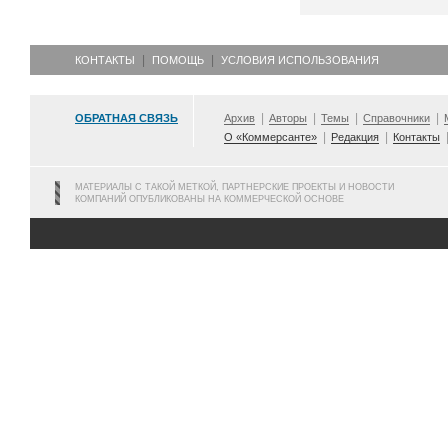
КОНТАКТЫ
ПОМОЩЬ
УСЛОВИЯ ИСПОЛЬЗОВАНИЯ
ОБРАТНАЯ СВЯЗЬ
Архив
Авторы
Темы
Справочники
О «Коммерсанте»
Редакция
Контакты
МАТЕРИАЛЫ С ТАКОЙ МЕТКОЙ, ПАРТНЕРСКИЕ ПРОЕКТЫ И НОВОСТИ
КОМПАНИЙ ОПУБЛИКОВАНЫ НА КОММЕРЧЕСКОЙ ОСНОВЕ