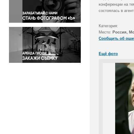
Правосудие
конференции на те
состоялась в агент
Происшествия и конфликты
Религия
Категория:
Светская жизнь
Место:
Россия, М
Спорт
Сообщить об оши
Экология
Экономика и бизнес
Ещё фото