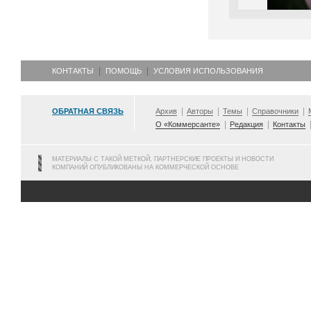
КОНТАКТЫ
ПОМОЩЬ
УСЛОВИЯ ИСПОЛЬЗОВАНИЯ
ОБРАТНАЯ СВЯЗЬ
Архив
Авторы
Темы
Справочники
О «Коммерсанте»
Редакция
Контакты
МАТЕРИАЛЫ С ТАКОЙ МЕТКОЙ, ПАРТНЕРСКИЕ ПРОЕКТЫ И НОВОСТИ
КОМПАНИЙ ОПУБЛИКОВАНЫ НА КОММЕРЧЕСКОЙ ОСНОВЕ