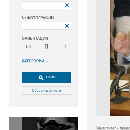
№ ФОТОГРАФИИ
ОРИЕНТАЦИЯ
КАТЕГОРИИ
Армия и ВПК
Досуг, туризм и отдых
Найти
Культура
Медицина
Сбросить фильтр
Наука
Образование
Общество
Окружающая среда
Политика
Заместитель предс