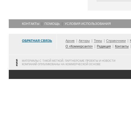
КОНТАКТЫ
ПОМОЩЬ
УСЛОВИЯ ИСПОЛЬЗОВАНИЯ
ОБРАТНАЯ СВЯЗЬ
Архив
Авторы
Темы
Справочники
О «Коммерсанте»
Редакция
Контакты
МАТЕРИАЛЫ С ТАКОЙ МЕТКОЙ, ПАРТНЕРСКИЕ ПРОЕКТЫ И НОВОСТИ
КОМПАНИЙ ОПУБЛИКОВАНЫ НА КОММЕРЧЕСКОЙ ОСНОВЕ