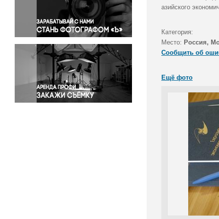
Правосудие
азийского экономи
Происшествия и конфликты
Религия
Категория:
Место:
Россия, М
Светская жизнь
Сообщить об оши
Спорт
Экология
Ещё фото
Экономика и бизнес