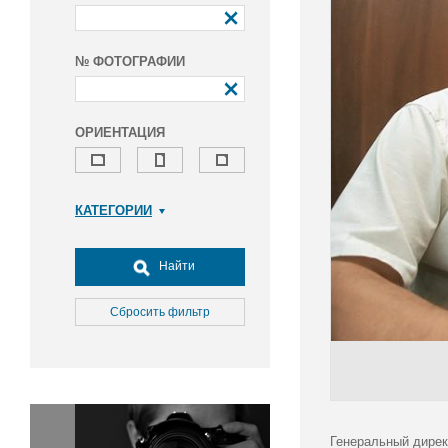
№ ФОТОГРАФИИ
ОРИЕНТАЦИЯ
КАТЕГОРИИ
Армия и ВПК
Досуг, туризм и отдых
Найти
Культура
Медицина
Сбросить фильтр
Наука
Образование
Общество
Окружающая среда
Политика
Генеральный дирек