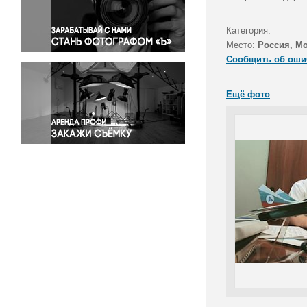
Правосудие
Происшествия и конфликты
Категория:
Религия
Место:
Россия, М
Сообщить об оши
Светская жизнь
Спорт
Ещё фото
Экология
Экономика и бизнес