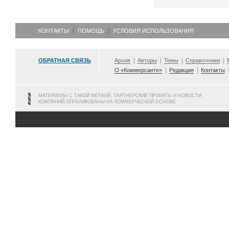
КОНТАКТЫ
ПОМОЩЬ
УСЛОВИЯ ИСПОЛЬЗОВАНИЯ
ОБРАТНАЯ СВЯЗЬ
Архив
Авторы
Темы
Справочники
О «Коммерсанте»
Редакция
Контакты
МАТЕРИАЛЫ С ТАКОЙ МЕТКОЙ, ПАРТНЕРСКИЕ ПРОЕКТЫ И НОВОСТИ
КОМПАНИЙ ОПУБЛИКОВАНЫ НА КОММЕРЧЕСКОЙ ОСНОВЕ