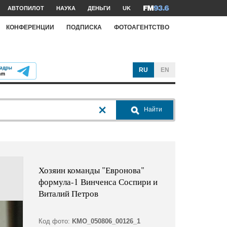
АВТОПИЛОТ
НАУКА
ДЕНЬГИ
UK
КОНФЕРЕНЦИИ
ПОДПИСКА
ФОТОАГЕНТСТВО
RU
EN
Найти
Хозяин команды "Евронова"
формула-1 Винченса Соспири и
Виталий Петров
Код фото:
KMO_050806_00126_1