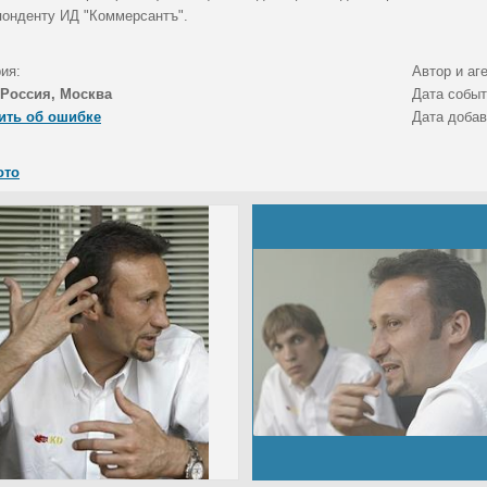
понденту ИД "Коммерсантъ".
ия:
Автор и аг
Россия, Москва
Дата собы
ить об ошибке
Дата доба
ото