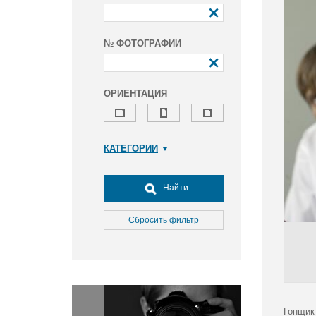
№ ФОТОГРАФИИ
ОРИЕНТАЦИЯ
КАТЕГОРИИ
Армия и ВПК
Досуг, туризм и отдых
Найти
Культура
Медицина
Сбросить фильтр
Наука
Образование
Общество
Окружающая среда
Политика
Гонщик