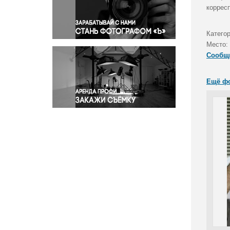
Правосудие
коррес
Происшествия и конфликты
Религия
Категор
Место:
Светская жизнь
Сообщ
Спорт
Экология
Ещё ф
Экономика и бизнес