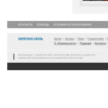
КОНТАКТЫ
ПОМОЩЬ
УСЛОВИЯ ИСПОЛЬЗОВАНИЯ
ОБРАТНАЯ СВЯЗЬ
Архив
Авторы
Темы
Справочники
О «Коммерсанте»
Редакция
Контакты
МАТЕРИАЛЫ С ТАКОЙ МЕТКОЙ, ПАРТНЕРСКИЕ ПРОЕКТЫ И НОВОСТИ
КОМПАНИЙ ОПУБЛИКОВАНЫ НА КОММЕРЧЕСКОЙ ОСНОВЕ