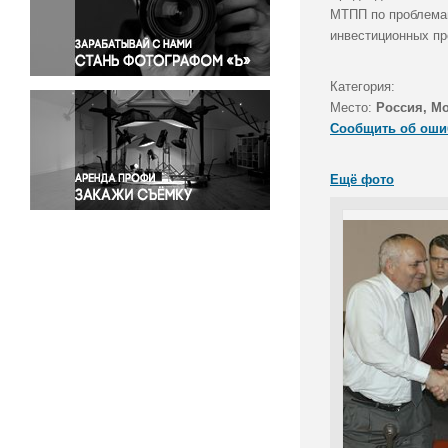
Правосудие
МТПП по проблемам
инвестиционных п
Происшествия и конфликты
Религия
Категория:
Светская жизнь
Место:
Россия, М
Спорт
Сообщить об оши
Экология
Экономика и бизнес
Ещё фото