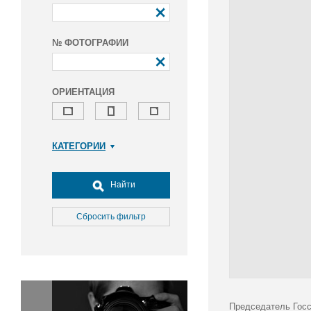
№ ФОТОГРАФИИ
ОРИЕНТАЦИЯ
КАТЕГОРИИ
Армия и ВПК
Досуг, туризм и отдых
Найти
Культура
Медицина
Сбросить фильтр
Наука
Образование
Общество
Окружающая среда
Политика
Председатель Госс