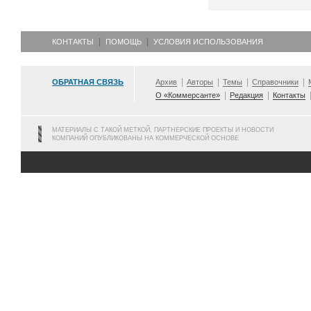
КОНТАКТЫ
ПОМОЩЬ
УСЛОВИЯ ИСПОЛЬЗОВАНИЯ
ОБРАТНАЯ СВЯЗЬ
Архив
Авторы
Темы
Справочники
О «Коммерсанте»
Редакция
Контакты
МАТЕРИАЛЫ С ТАКОЙ МЕТКОЙ, ПАРТНЕРСКИЕ ПРОЕКТЫ И НОВОСТИ
КОМПАНИЙ ОПУБЛИКОВАНЫ НА КОММЕРЧЕСКОЙ ОСНОВЕ