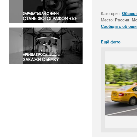
Правосудие
Происшествия и конфликты
Категория:
Общест
Религия
Место:
Россия, М
Сообщить об оши
Светская жизнь
Спорт
Ещё фото
Экология
Экономика и бизнес