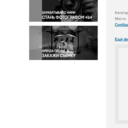
Правосудие
Происшествия и конфликты
Катего
Религия
Место:
Сообщ
Светская жизнь
Спорт
Ещё ф
Экология
Экономика и бизнес