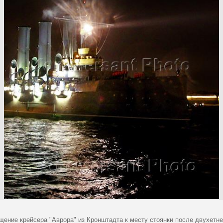
щение крейсера "Аврора" из Кронштадта к месту стоянки после двухетне