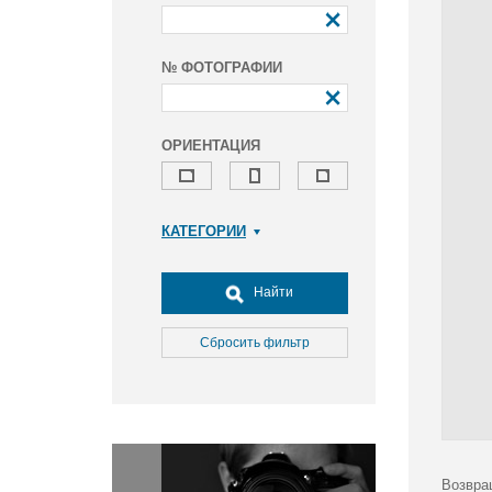
№ ФОТОГРАФИИ
ОРИЕНТАЦИЯ
КАТЕГОРИИ
Армия и ВПК
Досуг, туризм и отдых
Найти
Культура
Медицина
Сбросить фильтр
Наука
Образование
Общество
Окружающая среда
Политика
Возвра