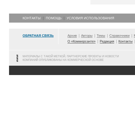
КОНТАКТЫ
ПОМОЩЬ
УСЛОВИЯ ИСПОЛЬЗОВАНИЯ
ОБРАТНАЯ СВЯЗЬ
Архив
Авторы
Темы
Справочники
О «Коммерсанте»
Редакция
Контакты
МАТЕРИАЛЫ С ТАКОЙ МЕТКОЙ, ПАРТНЕРСКИЕ ПРОЕКТЫ И НОВОСТИ
КОМПАНИЙ ОПУБЛИКОВАНЫ НА КОММЕРЧЕСКОЙ ОСНОВЕ