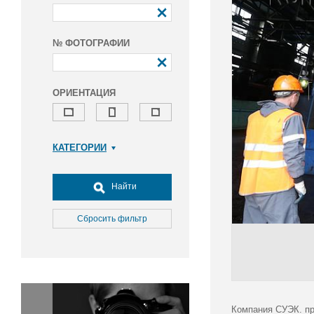
№ ФОТОГРАФИИ
ОРИЕНТАЦИЯ
КАТЕГОРИИ
Армия и ВПК
Досуг, туризм и отдых
Найти
Культура
Медицина
Сбросить фильтр
Наука
Образование
Общество
Окружающая среда
Политика
Компания СУЭК. пр