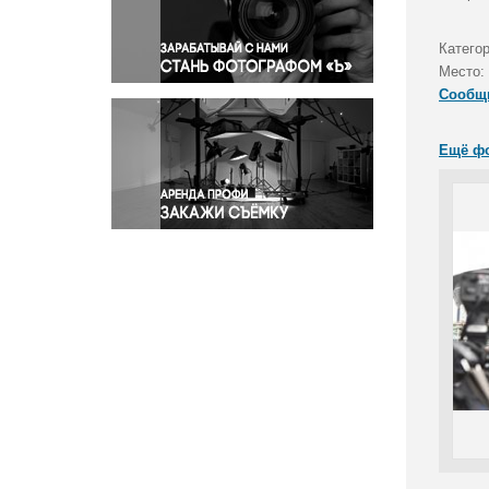
Правосудие
Происшествия и конфликты
Категор
Религия
Место:
Сообщ
Светская жизнь
Спорт
Ещё ф
Экология
Экономика и бизнес