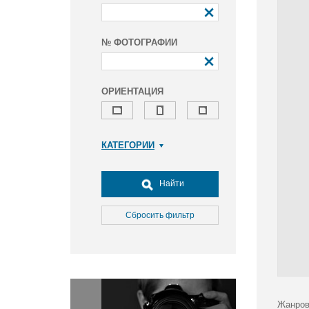
№ ФОТОГРАФИИ
ОРИЕНТАЦИЯ
КАТЕГОРИИ
Армия и ВПК
Досуг, туризм и отдых
Найти
Культура
Медицина
Сбросить фильтр
Наука
Образование
Общество
Окружающая среда
Политика
Жанров