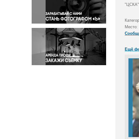
Правосудие
"ЦСКА"
Происшествия и конфликты
Религия
Категор
Место:
Светская жизнь
Сообщ
Спорт
Экология
Ещё ф
Экономика и бизнес