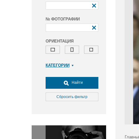
№ ФОТОГРАФИИ
ОРИЕНТАЦИЯ
КАТЕГОРИИ
Армия и ВПК
Досуг, туризм и отдых
Найти
Культура
Медицина
Сбросить фильтр
Наука
Образование
Общество
Окружающая среда
Политика
Главны