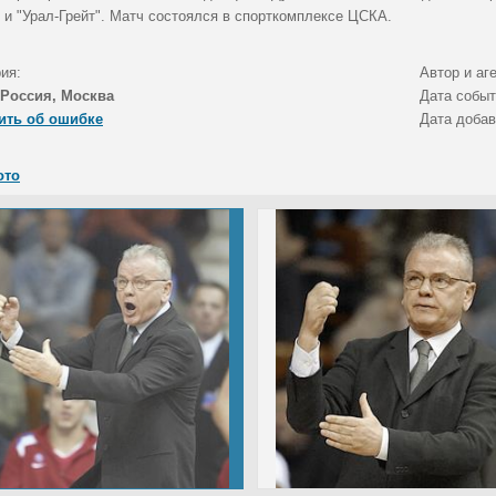
 и "Урал-Грейт". Матч состоялся в спорткомплексе ЦСКА.
ия:
Автор и аг
Россия, Москва
Дата собы
ить об ошибке
Дата доба
ото