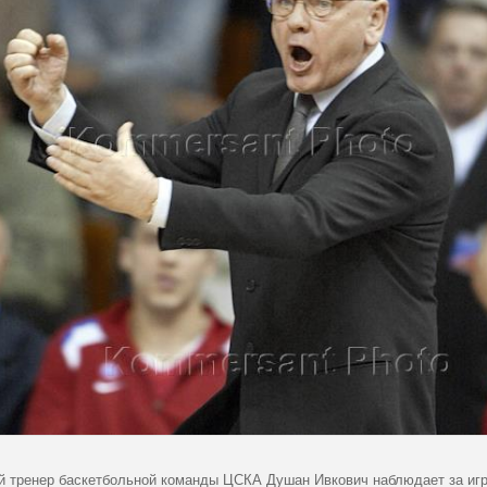
й тренер баскетбольной команды ЦСКА Душан Ивкович наблюдает за игр