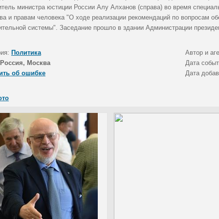
итель министра юстиции России Алу Алханов (справа) во время специал
ва и правам человека "О ходе реализации рекомендаций по вопросам об
ительной системы". Заседание прошло в здании Администрации президе
рия:
Политика
Автор и аг
Россия, Москва
Дата собы
ить об ошибке
Дата доба
ото