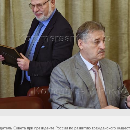
датель Совета при президенте России по развитию гражданского общест