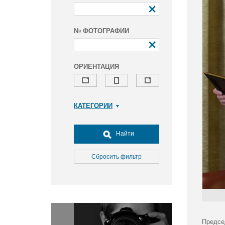
№ ФОТОГРАФИИ
ОРИЕНТАЦИЯ
КАТЕГОРИИ
Армия и ВПК
Досуг, туризм и отдых
Найти
Культура
Медицина
Сбросить фильтр
Наука
Образование
Общество
Окружающая среда
Политика
Предсе