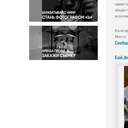
Правосудие
замест
общест
Происшествия и конфликты
исполн
Религия
Светская жизнь
Катего
Спорт
Место:
Экология
Сообщ
Экономика и бизнес
Ещё ф