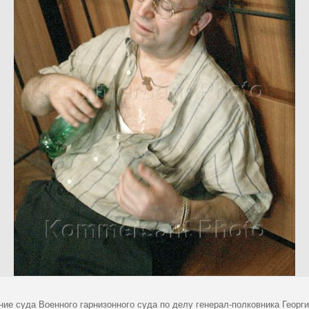
ние суда Военного гарнизонного суда по делу генерал-полковника Георг