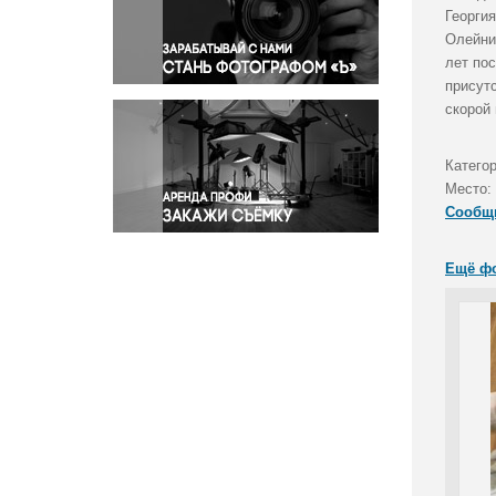
Правосудие
Георги
Олейник
Происшествия и конфликты
лет по
Религия
присут
Светская жизнь
скорой
Спорт
Экология
Категор
Экономика и бизнес
Место:
Сообщ
Ещё ф