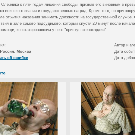
я Олейника к пяти годам лишения свободы, признав его виновным в пр
а воинского звания и государственных наград. Кроме того, по приговор
сле отбытия наказания занимать должности на государственной службе.
ствия в зале самого подсудимого, который спустя 20 минут после начал
 помощи, констатировавшим у него "приступ стенокардии".
ия:
Автор и аг
Россия, Москва
Дата собы
ить об ошибке
Дата доба
ото