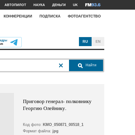
АВТОПИЛОТ
НАУКА
ДЕНЬГИ
UK
КОНФЕРЕНЦИИ
ПОДПИСКА
ФОТОАГЕНТСТВО
RU
EN
Найти
Приговор генерал- полковнику
Георгию Олейнику.
Код фото:
KMO_050871_00518_1
Формат файла:
jpg