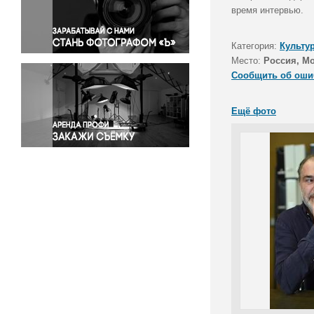
Правосудие
время интервью.
Происшествия и конфликты
Религия
Категория:
Культу
Место:
Россия, М
Светская жизнь
Сообщить об оши
Спорт
Экология
Ещё фото
Экономика и бизнес