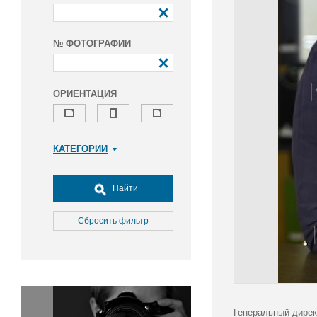
№ ФОТОГРАФИИ
ОРИЕНТАЦИЯ
КАТЕГОРИИ
Армия и ВПК
Досуг, туризм и отдых
Найти
Культура
Медицина
Сбросить фильтр
Наука
Образование
Общество
Окружающая среда
Политика
Генеральный дирек