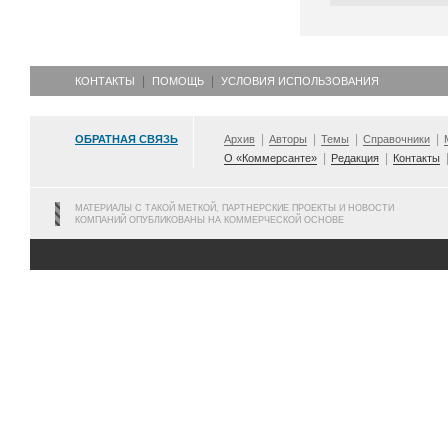
КОНТАКТЫ
ПОМОЩЬ
УСЛОВИЯ ИСПОЛЬЗОВАНИЯ
ОБРАТНАЯ СВЯЗЬ
Архив
Авторы
Темы
Справочники
О «Коммерсанте»
Редакция
Контакты
МАТЕРИАЛЫ С ТАКОЙ МЕТКОЙ, ПАРТНЕРСКИЕ ПРОЕКТЫ И НОВОСТИ
КОМПАНИЙ ОПУБЛИКОВАНЫ НА КОММЕРЧЕСКОЙ ОСНОВЕ