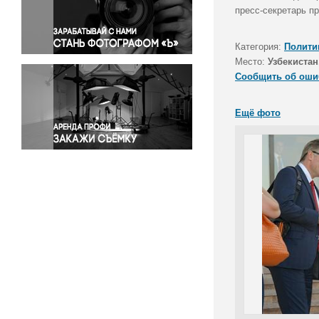
Правосудие
пресс-секретарь п
Происшествия и конфликты
Религия
Категория:
Полити
Место:
Узбекистан
Светская жизнь
Сообщить об оши
Спорт
Экология
Ещё фото
Экономика и бизнес