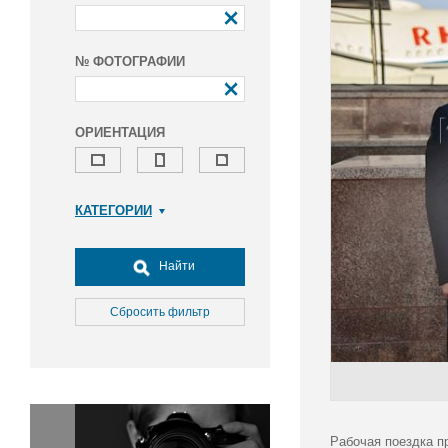
№ ФОТОГРАФИИ
ОРИЕНТАЦИЯ
КАТЕГОРИИ
Армия и ВПК
Досуг, туризм и отдых
Найти
Культура
Медицина
Сбросить фильтр
Наука
Образование
Общество
Окружающая среда
Политика
Рабочая поездка п