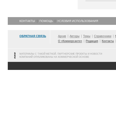
КОНТАКТЫ
ПОМОЩЬ
УСЛОВИЯ ИСПОЛЬЗОВАНИЯ
ОБРАТНАЯ СВЯЗЬ
Архив
Авторы
Темы
Справочники
О «Коммерсанте»
Редакция
Контакты
МАТЕРИАЛЫ С ТАКОЙ МЕТКОЙ, ПАРТНЕРСКИЕ ПРОЕКТЫ И НОВОСТИ
КОМПАНИЙ ОПУБЛИКОВАНЫ НА КОММЕРЧЕСКОЙ ОСНОВЕ