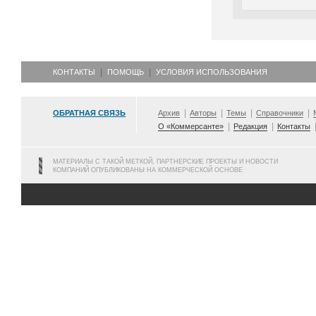
КОНТАКТЫ
ПОМОЩЬ
УСЛОВИЯ ИСПОЛЬЗОВАНИЯ
ОБРАТНАЯ СВЯЗЬ
Архив
Авторы
Темы
Справочники
О «Коммерсанте»
Редакция
Контакты
МАТЕРИАЛЫ С ТАКОЙ МЕТКОЙ, ПАРТНЕРСКИЕ ПРОЕКТЫ И НОВОСТИ
КОМПАНИЙ ОПУБЛИКОВАНЫ НА КОММЕРЧЕСКОЙ ОСНОВЕ