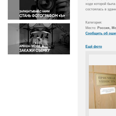
Правосудие
ходе которой была
состоялась в здан
Происшествия и конфликты
Религия
Категория:
Светская жизнь
Место:
Россия, М
Спорт
Сообщить об оши
Экология
Экономика и бизнес
Ещё фото