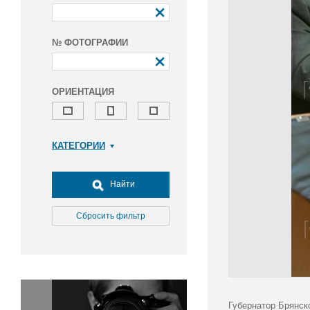
№ ФОТОГРАФИИ
ОРИЕНТАЦИЯ
КАТЕГОРИИ
Армия и ВПК
Досуг, туризм и отдых
Найти
Культура
Медицина
Сбросить фильтр
Наука
Образование
Общество
Окружающая среда
Политика
Губернатор Брянск