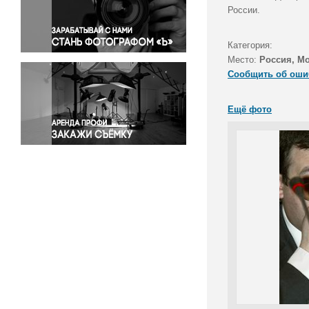
Правосудие
России.
Происшествия и конфликты
Религия
Категория:
Место:
Россия, М
Светская жизнь
Сообщить об оши
Спорт
Экология
Ещё фото
Экономика и бизнес