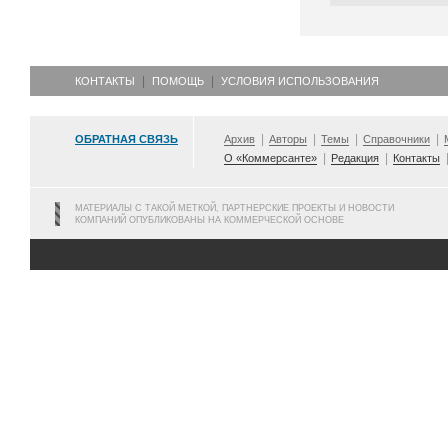
КОНТАКТЫ
ПОМОЩЬ
УСЛОВИЯ ИСПОЛЬЗОВАНИЯ
ОБРАТНАЯ СВЯЗЬ
Архив
Авторы
Темы
Справочники
О «Коммерсанте»
Редакция
Контакты
МАТЕРИАЛЫ С ТАКОЙ МЕТКОЙ, ПАРТНЕРСКИЕ ПРОЕКТЫ И НОВОСТИ
КОМПАНИЙ ОПУБЛИКОВАНЫ НА КОММЕРЧЕСКОЙ ОСНОВЕ