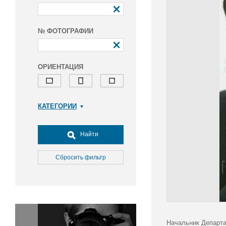
№ ФОТОГРАФИИ
ОРИЕНТАЦИЯ
КАТЕГОРИИ
Армия и ВПК
Досуг, туризм и отдых
Найти
Культура
Медицина
Сбросить фильтр
Наука
Образование
Общество
Окружающая среда
Политика
Начальник Департа