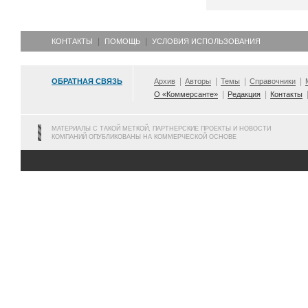
КОНТАКТЫ
ПОМОЩЬ
УСЛОВИЯ ИСПОЛЬЗОВАНИЯ
ОБРАТНАЯ СВЯЗЬ
Архив
Авторы
Темы
Справочники
О «Коммерсанте»
Редакция
Контакты
МАТЕРИАЛЫ С ТАКОЙ МЕТКОЙ, ПАРТНЕРСКИЕ ПРОЕКТЫ И НОВОСТИ
КОМПАНИЙ ОПУБЛИКОВАНЫ НА КОММЕРЧЕСКОЙ ОСНОВЕ