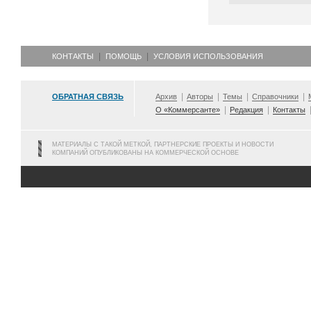
КОНТАКТЫ
ПОМОЩЬ
УСЛОВИЯ ИСПОЛЬЗОВАНИЯ
ОБРАТНАЯ СВЯЗЬ
Архив
Авторы
Темы
Справочники
О «Коммерсанте»
Редакция
Контакты
МАТЕРИАЛЫ С ТАКОЙ МЕТКОЙ, ПАРТНЕРСКИЕ ПРОЕКТЫ И НОВОСТИ
КОМПАНИЙ ОПУБЛИКОВАНЫ НА КОММЕРЧЕСКОЙ ОСНОВЕ