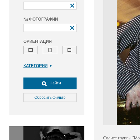
№ ФОТОГРАФИИ
ОРИЕНТАЦИЯ
КАТЕГОРИИ
Армия и ВПК
Досуг, туризм и отдых
Найти
Культура
Медицина
Сбросить фильтр
Наука
Образование
Общество
Окружающая среда
Политика
Солист группы "Мо