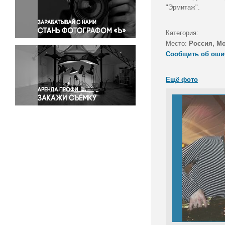
Правосудие
"Эрмитаж".
Происшествия и конфликты
Религия
Категория:
Место:
Россия, М
Светская жизнь
Сообщить об оши
Спорт
Экология
Ещё фото
Экономика и бизнес