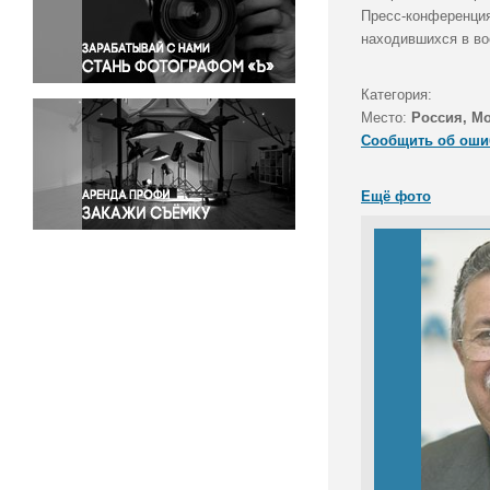
Правосудие
Пресс-конференция
находившихся в во
Происшествия и конфликты
Религия
Категория:
Светская жизнь
Место:
Россия, М
Спорт
Сообщить об оши
Экология
Экономика и бизнес
Ещё фото