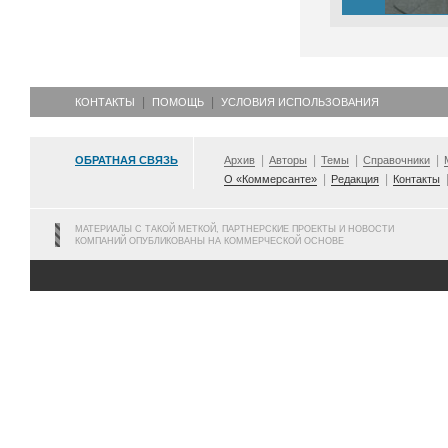
КОНТАКТЫ
ПОМОЩЬ
УСЛОВИЯ ИСПОЛЬЗОВАНИЯ
ОБРАТНАЯ СВЯЗЬ
Архив
Авторы
Темы
Справочники
О «Коммерсанте»
Редакция
Контакты
МАТЕРИАЛЫ С ТАКОЙ МЕТКОЙ, ПАРТНЕРСКИЕ ПРОЕКТЫ И НОВОСТИ
КОМПАНИЙ ОПУБЛИКОВАНЫ НА КОММЕРЧЕСКОЙ ОСНОВЕ