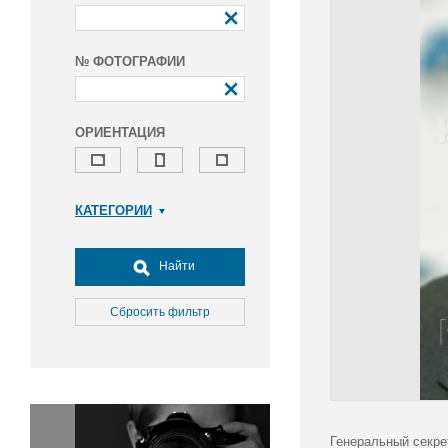
№ ФОТОГРАФИИ
ОРИЕНТАЦИЯ
КАТЕГОРИИ
Армия и ВПК
Досуг, туризм и отдых
Найти
Культура
Медицина
Сбросить фильтр
Наука
Образование
Общество
Окружающая среда
Политика
Генеральный секре