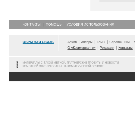
КОНТАКТЫ
ПОМОЩЬ
УСЛОВИЯ ИСПОЛЬЗОВАНИЯ
ОБРАТНАЯ СВЯЗЬ
Архив
Авторы
Темы
Справочники
О «Коммерсанте»
Редакция
Контакты
МАТЕРИАЛЫ С ТАКОЙ МЕТКОЙ, ПАРТНЕРСКИЕ ПРОЕКТЫ И НОВОСТИ
КОМПАНИЙ ОПУБЛИКОВАНЫ НА КОММЕРЧЕСКОЙ ОСНОВЕ