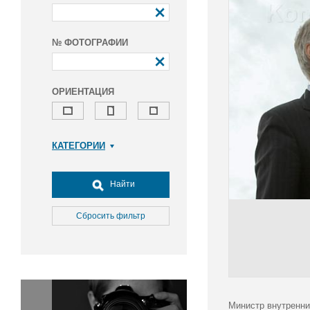
№ ФОТОГРАФИИ
ОРИЕНТАЦИЯ
КАТЕГОРИИ
Армия и ВПК
Досуг, туризм и отдых
Найти
Культура
Медицина
Сбросить фильтр
Наука
Образование
Общество
Окружающая среда
Политика
Министр внутренни