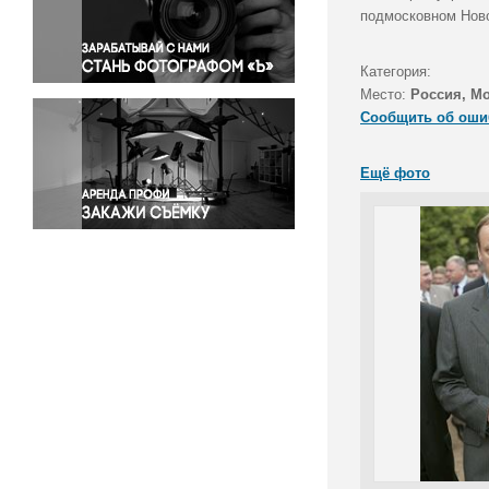
Правосудие
подмосковном Ново
Происшествия и конфликты
Религия
Категория:
Место:
Россия, Мо
Светская жизнь
Сообщить об оши
Спорт
Экология
Ещё фото
Экономика и бизнес