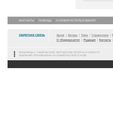
КОНТАКТЫ
ПОМОЩЬ
УСЛОВИЯ ИСПОЛЬЗОВАНИЯ
ОБРАТНАЯ СВЯЗЬ
Архив
Авторы
Темы
Справочники
О «Коммерсанте»
Редакция
Контакты
МАТЕРИАЛЫ С ТАКОЙ МЕТКОЙ, ПАРТНЕРСКИЕ ПРОЕКТЫ И НОВОСТИ
КОМПАНИЙ ОПУБЛИКОВАНЫ НА КОММЕРЧЕСКОЙ ОСНОВЕ