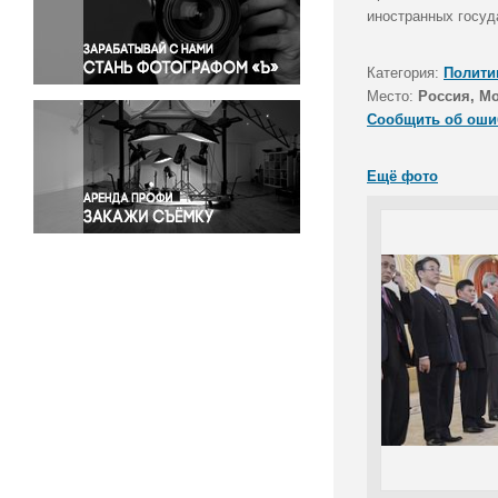
Правосудие
иностранных госуд
Происшествия и конфликты
Религия
Категория:
Полити
Место:
Россия, М
Светская жизнь
Сообщить об оши
Спорт
Экология
Ещё фото
Экономика и бизнес