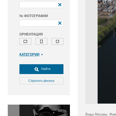
№ ФОТОГРАФИИ
ОРИЕНТАЦИЯ
КАТЕГОРИИ
Армия и ВПК
Досуг, туризм и отдых
Найти
Культура
Медицина
Сбросить фильтр
Наука
Образование
Общество
Окружающая среда
Политика
Виды Москвы. Живо