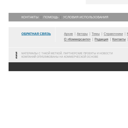
КОНТАКТЫ
ПОМОЩЬ
УСЛОВИЯ ИСПОЛЬЗОВАНИЯ
ОБРАТНАЯ СВЯЗЬ
Архив
Авторы
Темы
Справочники
О «Коммерсанте»
Редакция
Контакты
МАТЕРИАЛЫ С ТАКОЙ МЕТКОЙ, ПАРТНЕРСКИЕ ПРОЕКТЫ И НОВОСТИ
КОМПАНИЙ ОПУБЛИКОВАНЫ НА КОММЕРЧЕСКОЙ ОСНОВЕ