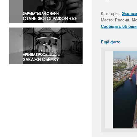
Правосудие
Происшествия и конфликты
Категория:
Эконом
Религия
Место:
Россия, М
Сообщить об оши
Светская жизнь
Спорт
Ещё фото
Экология
Экономика и бизнес