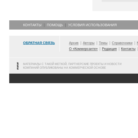
КОНТАКТЫ
ПОМОЩЬ
УСЛОВИЯ ИСПОЛЬЗОВАНИЯ
ОБРАТНАЯ СВЯЗЬ
Архив
Авторы
Темы
Справочники
О «Коммерсанте»
Редакция
Контакты
МАТЕРИАЛЫ С ТАКОЙ МЕТКОЙ, ПАРТНЕРСКИЕ ПРОЕКТЫ И НОВОСТИ
КОМПАНИЙ ОПУБЛИКОВАНЫ НА КОММЕРЧЕСКОЙ ОСНОВЕ