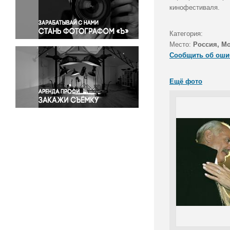
Правосудие
кинофестиваля.
Происшествия и конфликты
Религия
Категория:
Место:
Россия, М
Светская жизнь
Сообщить об оши
Спорт
Экология
Ещё фото
Экономика и бизнес