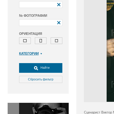
№ ФОТОГРАФИИ
ОРИЕНТАЦИЯ
КАТЕГОРИИ
Армия и ВПК
Досуг, туризм и отдых
Найти
Культура
Медицина
Сбросить фильтр
Наука
Образование
Общество
Окружающая среда
Политика
Сценарист Виктор 