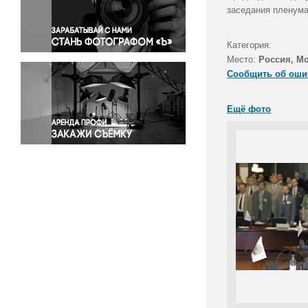
Правосудие
заседания пленума
Происшествия и конфликты
Религия
Категория:
Место:
Россия, М
Светская жизнь
Сообщить об оши
Спорт
Экология
Ещё фото
Экономика и бизнес