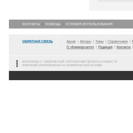
КОНТАКТЫ
ПОМОЩЬ
УСЛОВИЯ ИСПОЛЬЗОВАНИЯ
ОБРАТНАЯ СВЯЗЬ
Архив
Авторы
Темы
Справочники
О «Коммерсанте»
Редакция
Контакты
МАТЕРИАЛЫ С ТАКОЙ МЕТКОЙ, ПАРТНЕРСКИЕ ПРОЕКТЫ И НОВОСТИ
КОМПАНИЙ ОПУБЛИКОВАНЫ НА КОММЕРЧЕСКОЙ ОСНОВЕ