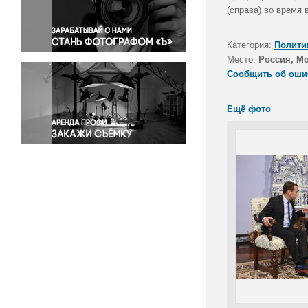
Правосудие
(справа) во время 
Происшествия и конфликты
Религия
Категория:
Полити
Место:
Россия, М
Светская жизнь
Сообщить об оши
Спорт
Экология
Ещё фото
Экономика и бизнес