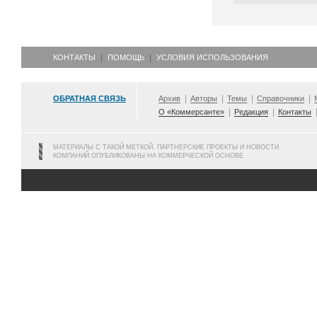
КОНТАКТЫ
ПОМОЩЬ
УСЛОВИЯ ИСПОЛЬЗОВАНИЯ
ОБРАТНАЯ СВЯЗЬ
Архив
Авторы
Темы
Справочники
О «Коммерсанте»
Редакция
Контакты
МАТЕРИАЛЫ С ТАКОЙ МЕТКОЙ, ПАРТНЕРСКИЕ ПРОЕКТЫ И НОВОСТИ
КОМПАНИЙ ОПУБЛИКОВАНЫ НА КОММЕРЧЕСКОЙ ОСНОВЕ