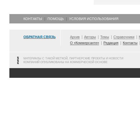
КОНТАКТЫ
ПОМОЩЬ
УСЛОВИЯ ИСПОЛЬЗОВАНИЯ
ОБРАТНАЯ СВЯЗЬ
Архив
Авторы
Темы
Справочники
О «Коммерсанте»
Редакция
Контакты
МАТЕРИАЛЫ С ТАКОЙ МЕТКОЙ, ПАРТНЕРСКИЕ ПРОЕКТЫ И НОВОСТИ
КОМПАНИЙ ОПУБЛИКОВАНЫ НА КОММЕРЧЕСКОЙ ОСНОВЕ