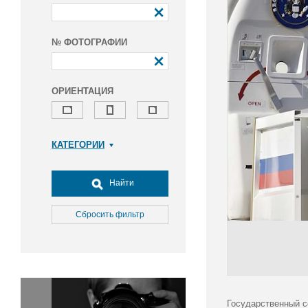
№ ФОТОГРАФИИ
ОРИЕНТАЦИЯ
КАТЕГОРИИ
Армия и ВПК
Досуг, туризм и отдых
Найти
Культура
Медицина
Сбросить фильтр
Наука
Образование
Общество
Окружающая среда
Политика
Государственный с