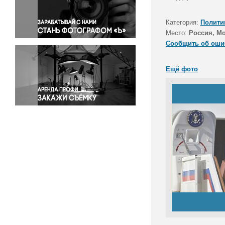
Правосудие
Происшествия и конфликты
Категория:
Полити
Религия
Место:
Россия, М
Сообщить об оши
Светская жизнь
Спорт
Ещё фото
Экология
Экономика и бизнес