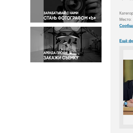
Правосудие
Происшествия и конфликты
Катего
Религия
Место:
Сообщ
Светская жизнь
Спорт
Ещё ф
Экология
Экономика и бизнес