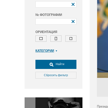
№ ФОТОГРАФИИ
ОРИЕНТАЦИЯ
КАТЕГОРИИ
Армия и ВПК
Досуг, туризм и отдых
Найти
Культура
Медицина
Сбросить фильтр
Наука
Образование
Общество
Окружающая среда
Политика
Презид