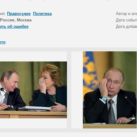
рия:
Правосудие
Политика
Автор и аг
Россия, Москва
Дата собы
ить об ошибке
Дата доба
ото