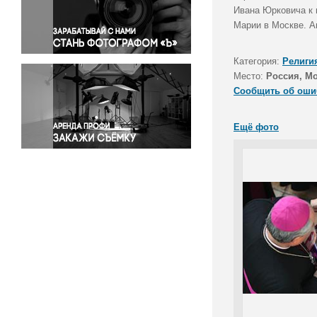
Правосудие
Ивана Юрковича к 
Марии в Москве. А
Происшествия и конфликты
Религия
Категория:
Религи
Светская жизнь
Место:
Россия, М
Спорт
Сообщить об оши
Экология
Экономика и бизнес
Ещё фото