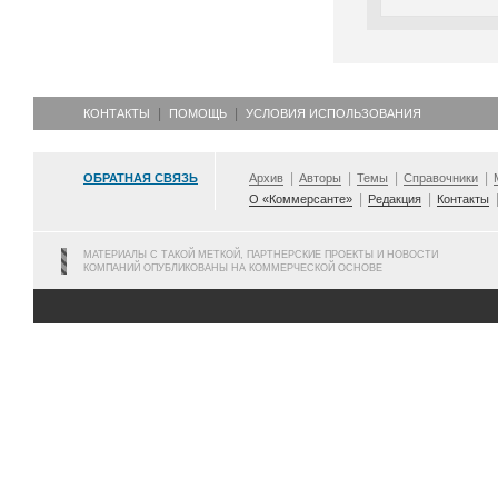
КОНТАКТЫ
ПОМОЩЬ
УСЛОВИЯ ИСПОЛЬЗОВАНИЯ
ОБРАТНАЯ СВЯЗЬ
Архив
Авторы
Темы
Справочники
О «Коммерсанте»
Редакция
Контакты
МАТЕРИАЛЫ С ТАКОЙ МЕТКОЙ, ПАРТНЕРСКИЕ ПРОЕКТЫ И НОВОСТИ
КОМПАНИЙ ОПУБЛИКОВАНЫ НА КОММЕРЧЕСКОЙ ОСНОВЕ