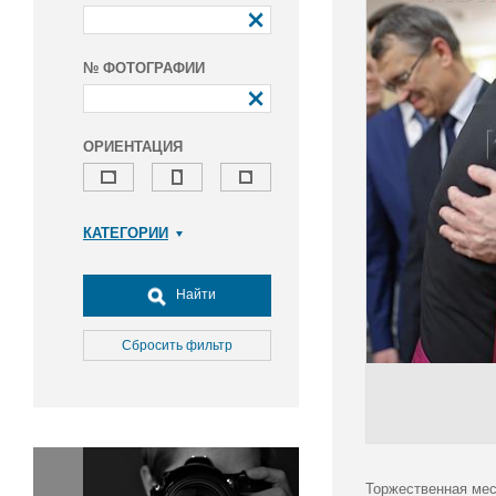
№ ФОТОГРАФИИ
ОРИЕНТАЦИЯ
КАТЕГОРИИ
Армия и ВПК
Досуг, туризм и отдых
Найти
Культура
Медицина
Сбросить фильтр
Наука
Образование
Общество
Окружающая среда
Политика
Торжественная мес