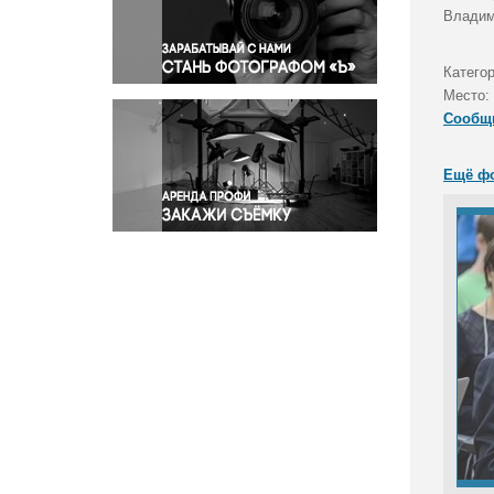
Правосудие
Владим
Происшествия и конфликты
Религия
Катего
Место:
Светская жизнь
Сообщ
Спорт
Экология
Ещё ф
Экономика и бизнес