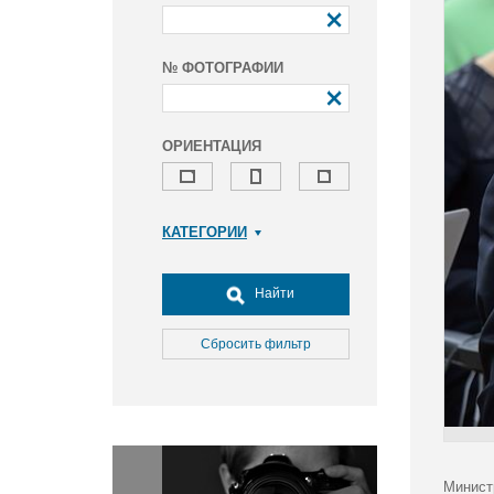
№ ФОТОГРАФИИ
ОРИЕНТАЦИЯ
КАТЕГОРИИ
Армия и ВПК
Досуг, туризм и отдых
Найти
Культура
Медицина
Сбросить фильтр
Наука
Образование
Общество
Окружающая среда
Политика
Минист