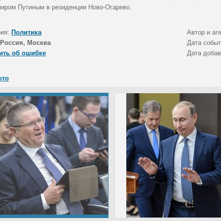
иром Путиным в резиденции Ново-Огарево.
рия:
Политика
Автор и аг
Россия, Москва
Дата собы
ить об ошибке
Дата доба
ото