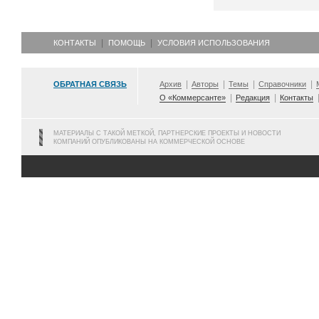
КОНТАКТЫ
ПОМОЩЬ
УСЛОВИЯ ИСПОЛЬЗОВАНИЯ
ОБРАТНАЯ СВЯЗЬ
Архив
Авторы
Темы
Справочники
О «Коммерсанте»
Редакция
Контакты
МАТЕРИАЛЫ С ТАКОЙ МЕТКОЙ, ПАРТНЕРСКИЕ ПРОЕКТЫ И НОВОСТИ
КОМПАНИЙ ОПУБЛИКОВАНЫ НА КОММЕРЧЕСКОЙ ОСНОВЕ