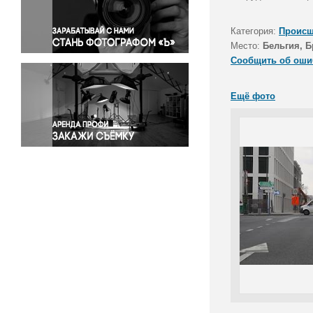
Правосудие
Происшествия и конфликты
Категория:
Происш
Религия
Место:
Бельгия, 
Сообщить об оши
Светская жизнь
Спорт
Ещё фото
Экология
Экономика и бизнес