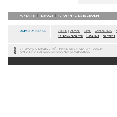
КОНТАКТЫ
ПОМОЩЬ
УСЛОВИЯ ИСПОЛЬЗОВАНИЯ
ОБРАТНАЯ СВЯЗЬ
Архив
Авторы
Темы
Справочники
О «Коммерсанте»
Редакция
Контакты
МАТЕРИАЛЫ С ТАКОЙ МЕТКОЙ, ПАРТНЕРСКИЕ ПРОЕКТЫ И НОВОСТИ
КОМПАНИЙ ОПУБЛИКОВАНЫ НА КОММЕРЧЕСКОЙ ОСНОВЕ