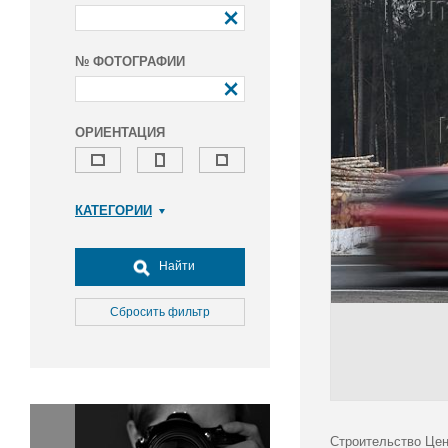
№ ФОТОГРАФИИ
ОРИЕНТАЦИЯ
КАТЕГОРИИ
Армия и ВПК
Досуг, туризм и отдых
Найти
Культура
Медицина
Сбросить фильтр
Наука
Образование
Общество
Окружающая среда
Политика
Строительство Цен