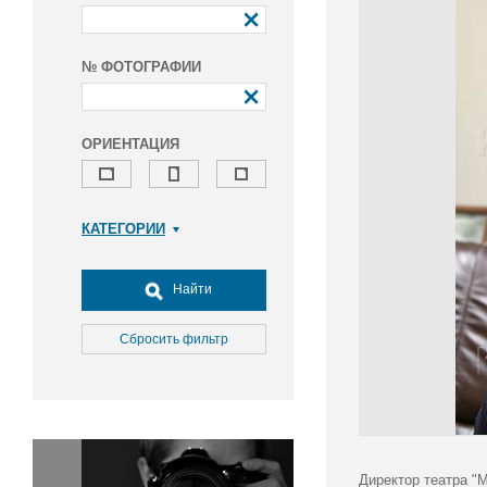
№ ФОТОГРАФИИ
ОРИЕНТАЦИЯ
КАТЕГОРИИ
Армия и ВПК
Досуг, туризм и отдых
Найти
Культура
Медицина
Сбросить фильтр
Наука
Образование
Общество
Окружающая среда
Политика
Директор театра "