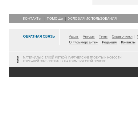
КОНТАКТЫ
ПОМОЩЬ
УСЛОВИЯ ИСПОЛЬЗОВАНИЯ
ОБРАТНАЯ СВЯЗЬ
Архив
Авторы
Темы
Справочники
О «Коммерсанте»
Редакция
Контакты
МАТЕРИАЛЫ С ТАКОЙ МЕТКОЙ, ПАРТНЕРСКИЕ ПРОЕКТЫ И НОВОСТИ
КОМПАНИЙ ОПУБЛИКОВАНЫ НА КОММЕРЧЕСКОЙ ОСНОВЕ