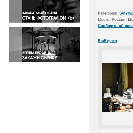
Правосудие
Происшествия и конфликты
Категория:
Культу
Религия
Место:
Россия, М
Сообщить об оши
Светская жизнь
Спорт
Ещё фото
Экология
Экономика и бизнес