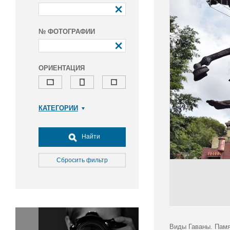
№ ФОТОГРАФИИ
ОРИЕНТАЦИЯ
КАТЕГОРИИ
Армия и ВПК
Досуг, туризм и отдых
Найти
Культура
Медицина
Сбросить фильтр
Наука
Образование
Общество
Окружающая среда
Политика
Виды Гаваны. Памя