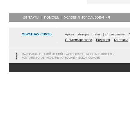
КОНТАКТЫ
ПОМОЩЬ
УСЛОВИЯ ИСПОЛЬЗОВАНИЯ
ОБРАТНАЯ СВЯЗЬ
Архив
Авторы
Темы
Справочники
О «Коммерсанте»
Редакция
Контакты
МАТЕРИАЛЫ С ТАКОЙ МЕТКОЙ, ПАРТНЕРСКИЕ ПРОЕКТЫ И НОВОСТИ
КОМПАНИЙ ОПУБЛИКОВАНЫ НА КОММЕРЧЕСКОЙ ОСНОВЕ