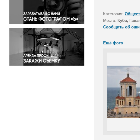
Правосудие
Происшествия и конфликты
Категория:
Общест
Религия
Место:
Куба, Гава
Сообщить об оши
Светская жизнь
Спорт
Ещё фото
Экология
Экономика и бизнес