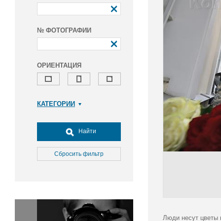
№ ФОТОГРАФИИ
ОРИЕНТАЦИЯ
КАТЕГОРИИ
Армия и ВПК
Досуг, туризм и отдых
Найти
Культура
Медицина
Сбросить фильтр
Наука
Образование
Общество
Окружающая среда
Политика
Люди несут цветы 