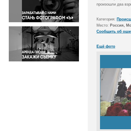
Правосудие
произошли два взр
Происшествия и конфликты
Религия
Категория:
Происш
Место:
Россия, М
Светская жизнь
Сообщить об оши
Спорт
Экология
Ещё фото
Экономика и бизнес