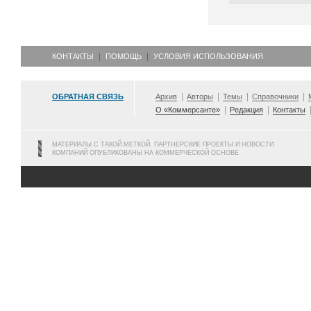
КОНТАКТЫ
ПОМОЩЬ
УСЛОВИЯ ИСПОЛЬЗОВАНИЯ
ОБРАТНАЯ СВЯЗЬ
Архив
Авторы
Темы
Справочники
О «Коммерсанте»
Редакция
Контакты
МАТЕРИАЛЫ С ТАКОЙ МЕТКОЙ, ПАРТНЕРСКИЕ ПРОЕКТЫ И НОВОСТИ
КОМПАНИЙ ОПУБЛИКОВАНЫ НА КОММЕРЧЕСКОЙ ОСНОВЕ