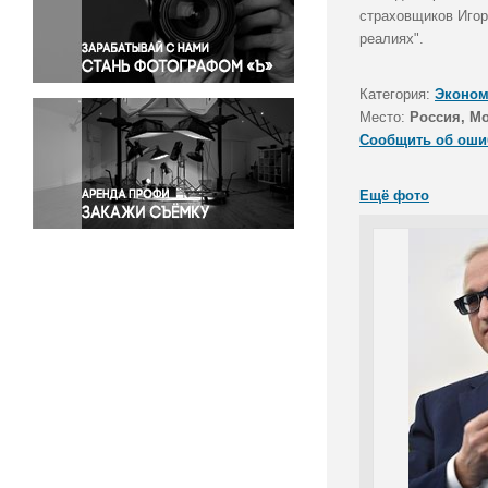
Правосудие
страховщиков Игор
реалиях".
Происшествия и конфликты
Религия
Категория:
Эконом
Светская жизнь
Место:
Россия, М
Спорт
Сообщить об оши
Экология
Экономика и бизнес
Ещё фото