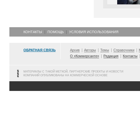
КОНТАКТЫ
ПОМОЩЬ
УСЛОВИЯ ИСПОЛЬЗОВАНИЯ
ОБРАТНАЯ СВЯЗЬ
Архив
Авторы
Темы
Справочники
О «Коммерсанте»
Редакция
Контакты
МАТЕРИАЛЫ С ТАКОЙ МЕТКОЙ, ПАРТНЕРСКИЕ ПРОЕКТЫ И НОВОСТИ
КОМПАНИЙ ОПУБЛИКОВАНЫ НА КОММЕРЧЕСКОЙ ОСНОВЕ