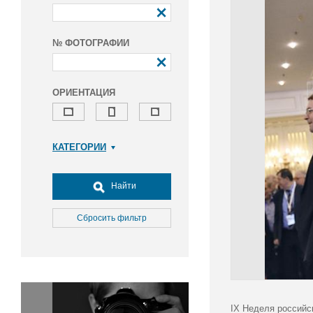
№ ФОТОГРАФИИ
ОРИЕНТАЦИЯ
КАТЕГОРИИ
Армия и ВПК
Досуг, туризм и отдых
Найти
Культура
Медицина
Сбросить фильтр
Наука
Образование
Общество
Окружающая среда
Политика
IX Неделя российс