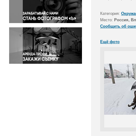
Правосудие
Происшествия и конфликты
Категория:
Окружа
Религия
Место:
Россия, В
Сообщить об оши
Светская жизнь
Спорт
Ещё фото
Экология
Экономика и бизнес