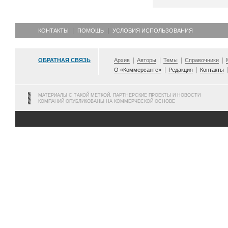
КОНТАКТЫ
ПОМОЩЬ
УСЛОВИЯ ИСПОЛЬЗОВАНИЯ
ОБРАТНАЯ СВЯЗЬ
Архив
Авторы
Темы
Справочники
О «Коммерсанте»
Редакция
Контакты
МАТЕРИАЛЫ С ТАКОЙ МЕТКОЙ, ПАРТНЕРСКИЕ ПРОЕКТЫ И НОВОСТИ
КОМПАНИЙ ОПУБЛИКОВАНЫ НА КОММЕРЧЕСКОЙ ОСНОВЕ