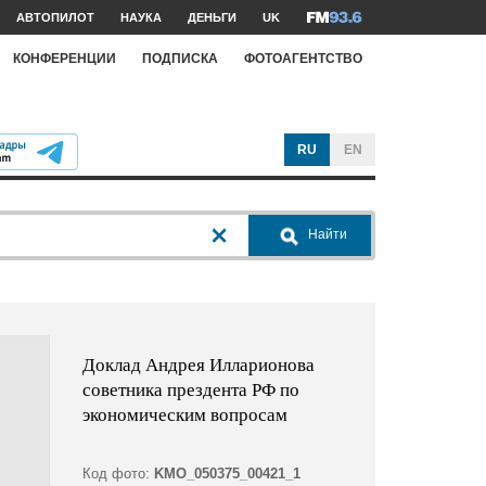
АВТОПИЛОТ
НАУКА
ДЕНЬГИ
UK
КОНФЕРЕНЦИИ
ПОДПИСКА
ФОТОАГЕНТСТВО
RU
EN
Найти
Доклад Андрея Илларионова
советника прездента РФ по
экономическим вопросам
Код фото:
KMO_050375_00421_1