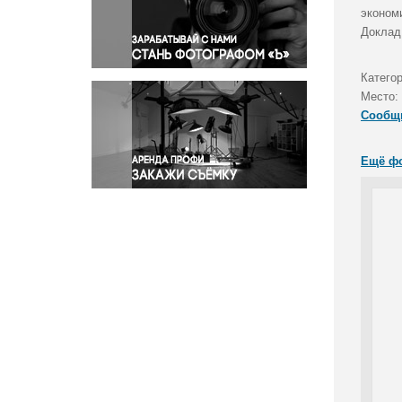
Правосудие
эконом
Доклад
Происшествия и конфликты
Религия
Категор
Светская жизнь
Место:
Спорт
Сообщ
Экология
Экономика и бизнес
Ещё ф