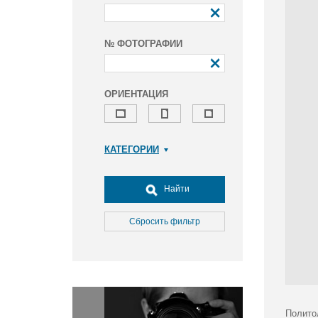
№ ФОТОГРАФИИ
ОРИЕНТАЦИЯ
КАТЕГОРИИ
Армия и ВПК
Досуг, туризм и отдых
Найти
Культура
Медицина
Сбросить фильтр
Наука
Образование
Общество
Окружающая среда
Политика
Полито