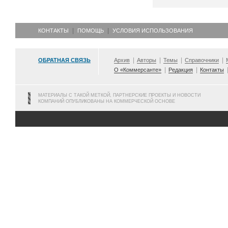
КОНТАКТЫ
ПОМОЩЬ
УСЛОВИЯ ИСПОЛЬЗОВАНИЯ
ОБРАТНАЯ СВЯЗЬ
Архив
Авторы
Темы
Справочники
О «Коммерсанте»
Редакция
Контакты
МАТЕРИАЛЫ С ТАКОЙ МЕТКОЙ, ПАРТНЕРСКИЕ ПРОЕКТЫ И НОВОСТИ
КОМПАНИЙ ОПУБЛИКОВАНЫ НА КОММЕРЧЕСКОЙ ОСНОВЕ