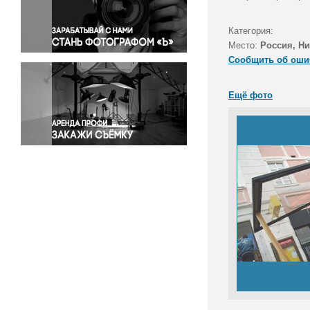
Правосудие
Происшествия и конфликты
Категория:
Религия
Место:
Россия, Н
Сообщить об оши
Светская жизнь
Спорт
Ещё фото
Экология
Экономика и бизнес