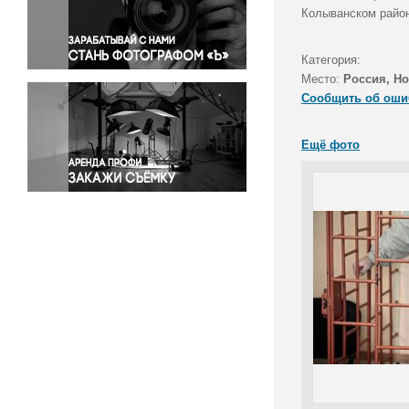
Правосудие
Колыванском райо
Происшествия и конфликты
Религия
Категория:
Место:
Россия, Н
Светская жизнь
Сообщить об оши
Спорт
Экология
Ещё фото
Экономика и бизнес