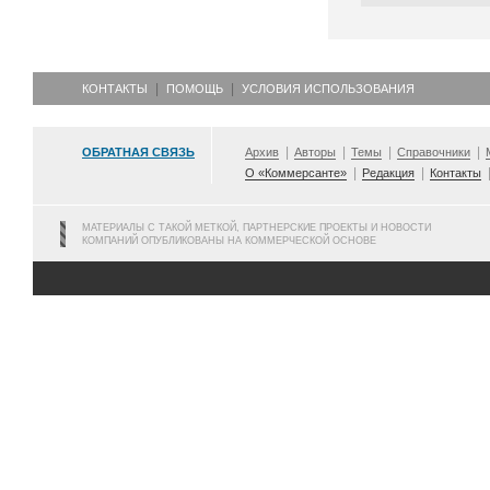
КОНТАКТЫ
ПОМОЩЬ
УСЛОВИЯ ИСПОЛЬЗОВАНИЯ
ОБРАТНАЯ СВЯЗЬ
Архив
Авторы
Темы
Справочники
О «Коммерсанте»
Редакция
Контакты
МАТЕРИАЛЫ С ТАКОЙ МЕТКОЙ, ПАРТНЕРСКИЕ ПРОЕКТЫ И НОВОСТИ
КОМПАНИЙ ОПУБЛИКОВАНЫ НА КОММЕРЧЕСКОЙ ОСНОВЕ