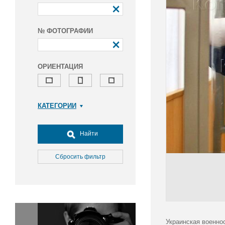
№ ФОТОГРАФИИ
ОРИЕНТАЦИЯ
КАТЕГОРИИ
Армия и ВПК
Досуг, туризм и отдых
Найти
Культура
Медицина
Сбросить фильтр
Наука
Образование
Общество
Окружающая среда
Политика
Украинская военно