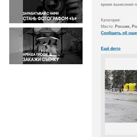
Правосудие
время вынесения п
Происшествия и конфликты
Религия
Категория:
Место:
Россия, Ро
Светская жизнь
Сообщить об оши
Спорт
Экология
Ещё фото
Экономика и бизнес