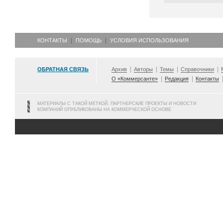
КОНТАКТЫ
ПОМОЩЬ
УСЛОВИЯ ИСПОЛЬЗОВАНИЯ
ОБРАТНАЯ СВЯЗЬ
Архив
Авторы
Темы
Справочники
О «Коммерсанте»
Редакция
Контакты
МАТЕРИАЛЫ С ТАКОЙ МЕТКОЙ, ПАРТНЕРСКИЕ ПРОЕКТЫ И НОВОСТИ
КОМПАНИЙ ОПУБЛИКОВАНЫ НА КОММЕРЧЕСКОЙ ОСНОВЕ