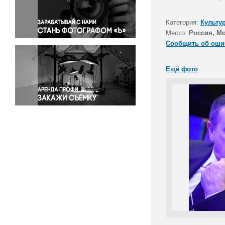
Правосудие
Происшествия и конфликты
Категория:
Культу
Религия
Место:
Россия, М
Сообщить об оши
Светская жизнь
Спорт
Ещё фото
Экология
Экономика и бизнес