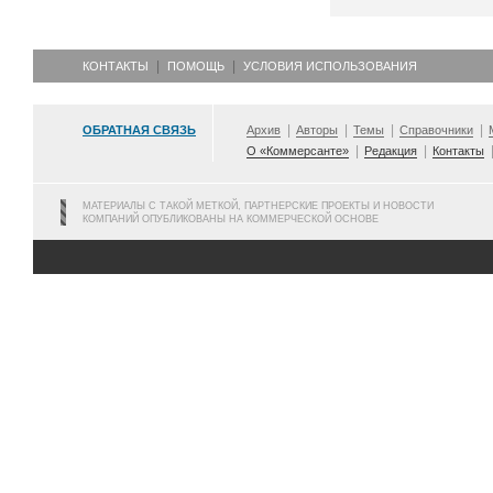
КОНТАКТЫ
ПОМОЩЬ
УСЛОВИЯ ИСПОЛЬЗОВАНИЯ
ОБРАТНАЯ СВЯЗЬ
Архив
Авторы
Темы
Справочники
О «Коммерсанте»
Редакция
Контакты
МАТЕРИАЛЫ С ТАКОЙ МЕТКОЙ, ПАРТНЕРСКИЕ ПРОЕКТЫ И НОВОСТИ
КОМПАНИЙ ОПУБЛИКОВАНЫ НА КОММЕРЧЕСКОЙ ОСНОВЕ