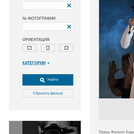
№ ФОТОГРАФИИ
ОРИЕНТАЦИЯ
КАТЕГОРИИ
Армия и ВПК
Досуг, туризм и отдых
Найти
Культура
Медицина
Сбросить фильтр
Наука
Образование
Общество
Окружающая среда
Политика
Певец Филипп Кирк