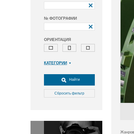
№ ФОТОГРАФИИ
ОРИЕНТАЦИЯ
КАТЕГОРИИ
Армия и ВПК
Досуг, туризм и отдых
Найти
Культура
Медицина
Сбросить фильтр
Наука
Образование
Общество
Окружающая среда
Политика
Жанров