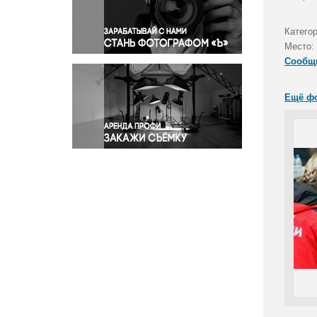
Правосудие
Происшествия и конфликты
Катего
Религия
Место:
Сообщ
Светская жизнь
Спорт
Ещё ф
Экология
Экономика и бизнес