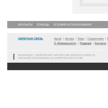
КОНТАКТЫ
ПОМОЩЬ
УСЛОВИЯ ИСПОЛЬЗОВАНИЯ
ОБРАТНАЯ СВЯЗЬ
Архив
Авторы
Темы
Справочники
О «Коммерсанте»
Редакция
Контакты
МАТЕРИАЛЫ С ТАКОЙ МЕТКОЙ, ПАРТНЕРСКИЕ ПРОЕКТЫ И НОВОСТИ
КОМПАНИЙ ОПУБЛИКОВАНЫ НА КОММЕРЧЕСКОЙ ОСНОВЕ