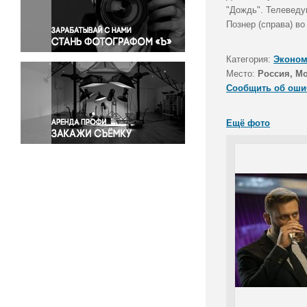
Правосудие
"Дождь". Телеведу
Познер (справа) во
Происшествия и конфликты
Религия
Категория:
Эконом
Светская жизнь
Место:
Россия, М
Спорт
Сообщить об оши
Экология
Экономика и бизнес
Ещё фото