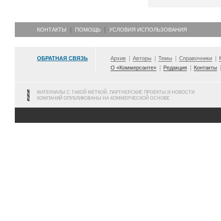
КОНТАКТЫ
ПОМОЩЬ
УСЛОВИЯ ИСПОЛЬЗОВАНИЯ
ОБРАТНАЯ СВЯЗЬ
Архив
Авторы
Темы
Справочники
О «Коммерсанте»
Редакция
Контакты
МАТЕРИАЛЫ С ТАКОЙ МЕТКОЙ, ПАРТНЕРСКИЕ ПРОЕКТЫ И НОВОСТИ
КОМПАНИЙ ОПУБЛИКОВАНЫ НА КОММЕРЧЕСКОЙ ОСНОВЕ