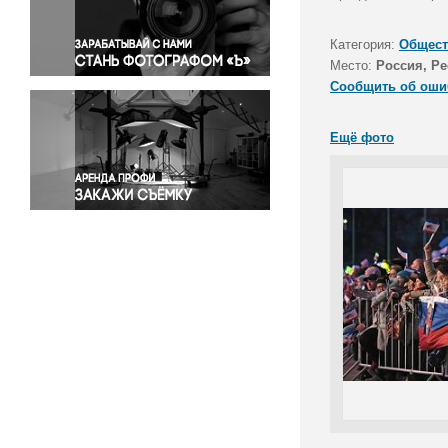
Правосудие
Происшествия и конфликты
Категория:
Общест
Религия
Место:
Россия, Р
Сообщить об оши
Светская жизнь
Спорт
Ещё фото
Экология
Экономика и бизнес