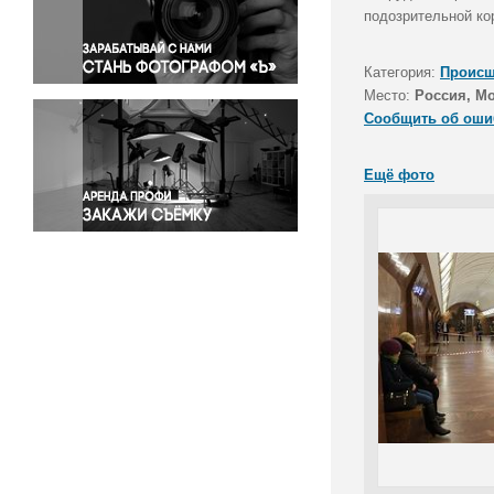
Правосудие
подозрительной ко
Происшествия и конфликты
Религия
Категория:
Происш
Место:
Россия, М
Светская жизнь
Сообщить об оши
Спорт
Экология
Ещё фото
Экономика и бизнес