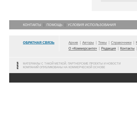
КОНТАКТЫ
ПОМОЩЬ
УСЛОВИЯ ИСПОЛЬЗОВАНИЯ
ОБРАТНАЯ СВЯЗЬ
Архив
Авторы
Темы
Справочники
О «Коммерсанте»
Редакция
Контакты
МАТЕРИАЛЫ С ТАКОЙ МЕТКОЙ, ПАРТНЕРСКИЕ ПРОЕКТЫ И НОВОСТИ
КОМПАНИЙ ОПУБЛИКОВАНЫ НА КОММЕРЧЕСКОЙ ОСНОВЕ