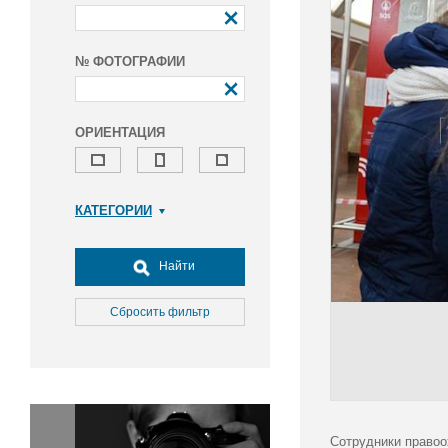
№ ФОТОГРАФИИ
ОРИЕНТАЦИЯ
КАТЕГОРИИ
Армия и ВПК
Досуг, туризм и отдых
Найти
Культура
Медицина
Сбросить фильтр
Наука
Образование
Общество
Окружающая среда
Политика
Сотрудники правоо