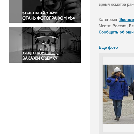
Правосудие
время осмотра рай
Происшествия и конфликты
Религия
Категория:
Эконом
Место:
Россия, Р
Светская жизнь
Сообщить об оши
Спорт
Экология
Ещё фото
Экономика и бизнес