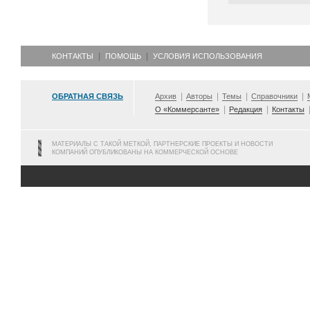
КОНТАКТЫ
ПОМОЩЬ
УСЛОВИЯ ИСПОЛЬЗОВАНИЯ
ОБРАТНАЯ СВЯЗЬ
Архив
Авторы
Темы
Справочники
О «Коммерсанте»
Редакция
Контакты
МАТЕРИАЛЫ С ТАКОЙ МЕТКОЙ, ПАРТНЕРСКИЕ ПРОЕКТЫ И НОВОСТИ
КОМПАНИЙ ОПУБЛИКОВАНЫ НА КОММЕРЧЕСКОЙ ОСНОВЕ