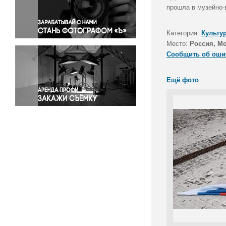
Правосудие
прошла в музейно-
Происшествия и конфликты
Религия
Категория:
Культу
Место:
Россия, Мо
Светская жизнь
Сообщить об оши
Спорт
Экология
Ещё фото
Экономика и бизнес