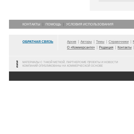
КОНТАКТЫ
ПОМОЩЬ
УСЛОВИЯ ИСПОЛЬЗОВАНИЯ
ОБРАТНАЯ СВЯЗЬ
Архив
Авторы
Темы
Справочники
О «Коммерсанте»
Редакция
Контакты
МАТЕРИАЛЫ С ТАКОЙ МЕТКОЙ, ПАРТНЕРСКИЕ ПРОЕКТЫ И НОВОСТИ
КОМПАНИЙ ОПУБЛИКОВАНЫ НА КОММЕРЧЕСКОЙ ОСНОВЕ