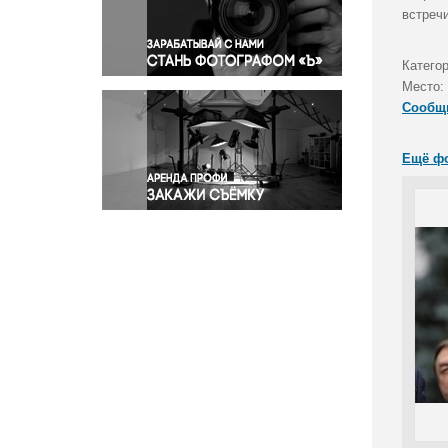
Правосудие
встреч
Происшествия и конфликты
Религия
Катего
Место:
Светская жизнь
Сообщ
Спорт
Экология
Ещё ф
Экономика и бизнес