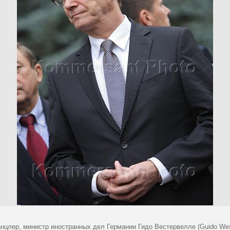
анцлер, министр иностранных дел Германии Гидо Вестервелле (Guido Wes