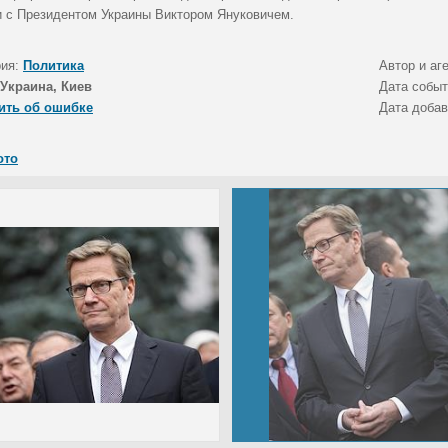
и с Президентом Украины Виктором Януковичем.
рия:
Политика
Автор и аг
Украина, Киев
Дата собы
ить об ошибке
Дата доба
ото